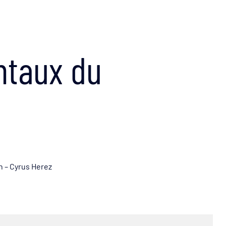
ntaux du
n – Cyrus Herez