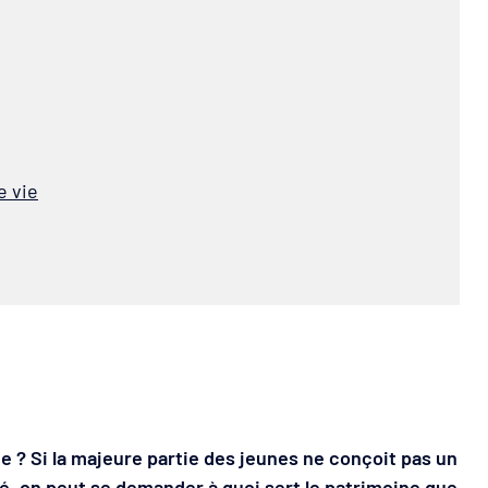
e vie
? Si la majeure partie des jeunes ne conçoit pas un
té, on peut se demander à quoi sert le patrimoine que