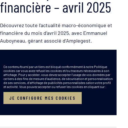
financière – avril 2025
Découvrez toute l’actualité macro-économique et
financière du mois d’avril 2025, avec Emmanuel
Auboyneau, gérant associé d’Amplegest.
Ce contenu fourni par un tiers est bloqué conformément à notre Politique
cookies car vous avez refusé les cookies et/ou traceurs nécessaires à son
affichage. Pour y accéder, vous devez accepter l’usage de vos données par
ce tiers à des fins de mesure d’audience, de sécurisation et personnalisation
de ses services, d’affichage de publicités personnalisées selon votre profil
et activité. Vous pouvez accepter ou refuser les cookies en cliquant sur :
JE CONFIGURE MES COOKIES