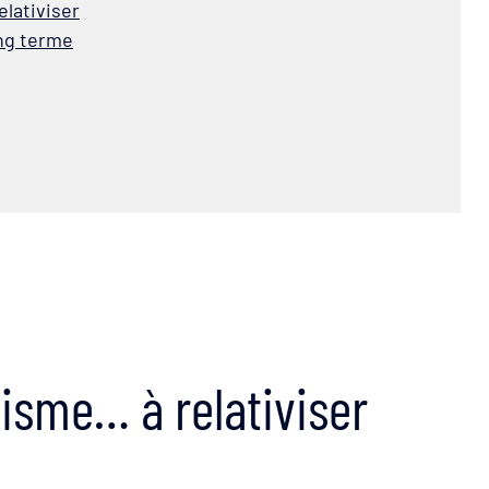
elativiser
ong terme
misme… à relativiser