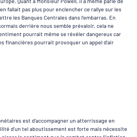
Europe. Quant à Monsieur Powell, il a même parlé de
en fallait pas plus pour enclencher ce rallye sur les
 mettre les Banques Centrales dans l’embarras. En
désormais derrière nous semble prévaloir, cela ne
e sentiment pourrait même se révéler dangereux car
s financières pourrait provoquer un appel d’air
onétaires est d’accompagner un atterrissage en
ilité d’un tel aboutissement est forte mais nécessite
Laisser le sentiment que le combat contre l’inflation