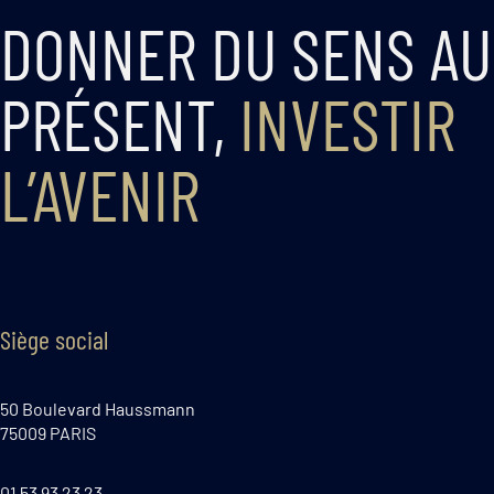
DONNER DU SENS AU
PRÉSENT,
INVESTIR
L’AVENIR
Siège social
50 Boulevard Haussmann
75009 PARIS
01 53 93 23 23