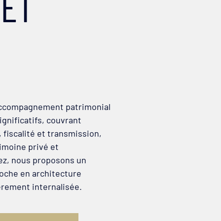
 ET
 accompagnement patrimonial
ignificatifs, couvrant
 fiscalité et transmission,
rimoine privé et
ez, nous proposons un
roche en architecture
èrement internalisée.