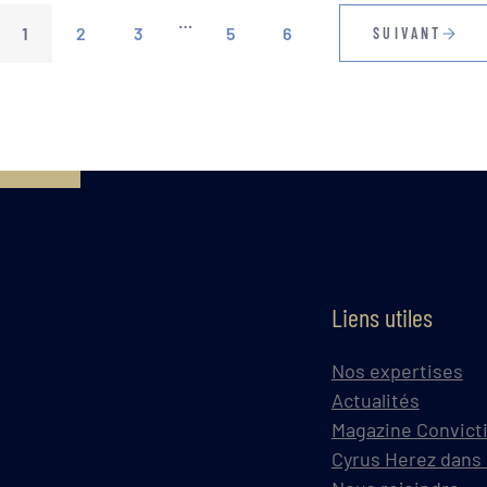
…
1
2
3
5
6
SUIVANT
Liens utiles
Nos expertises
Actualités
Magazine Convict
Cyrus Herez dans 