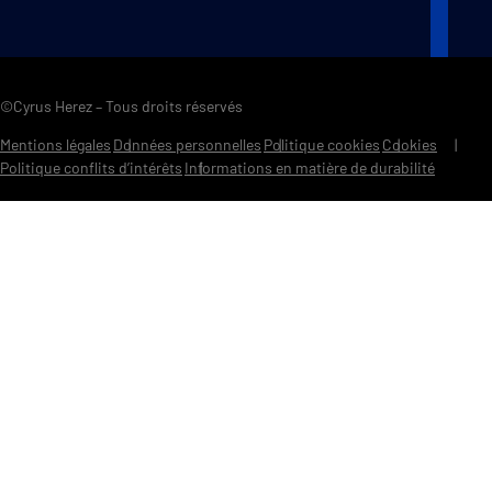
©Cyrus Herez – Tous droits réservés
Mentions légales
Données personnelles
Politique cookies
Cookies
Politique conflits d’intérêts
Informations en matière de durabilité