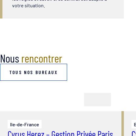
votre situation.
Nous
rencontrer
TOUS NOS BUREAUX
Ile-de-France
Cyrus Herez – Gestion Privée Paris
C