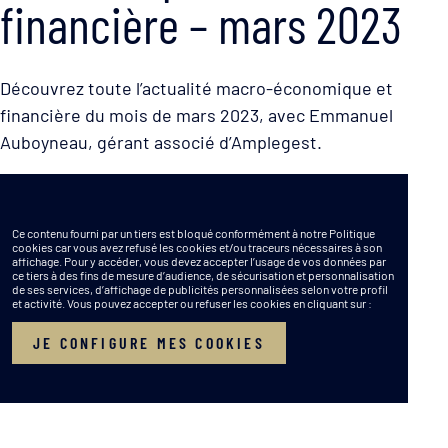
financière – mars 2023
Découvrez toute l’actualité macro-économique et
financière du mois de mars 2023, avec Emmanuel
Auboyneau, gérant associé d’Amplegest.
Ce contenu fourni par un tiers est bloqué conformément à notre Politique
cookies car vous avez refusé les cookies et/ou traceurs nécessaires à son
affichage. Pour y accéder, vous devez accepter l’usage de vos données par
ce tiers à des fins de mesure d’audience, de sécurisation et personnalisation
de ses services, d’affichage de publicités personnalisées selon votre profil
et activité. Vous pouvez accepter ou refuser les cookies en cliquant sur :
JE CONFIGURE MES COOKIES