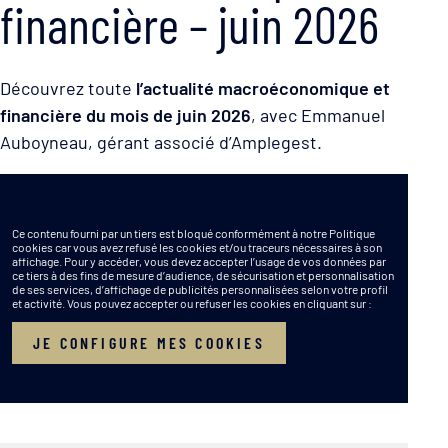
financière – juin 2026
Découvrez toute
l’actualité macroéconomique et
financière du mois de juin 2026
, avec Emmanuel
Auboyneau, gérant associé d’Amplegest.
Ce contenu fourni par un tiers est bloqué conformément à notre Politique
cookies car vous avez refusé les cookies et/ou traceurs nécessaires à son
affichage. Pour y accéder, vous devez accepter l’usage de vos données par
ce tiers à des fins de mesure d’audience, de sécurisation et personnalisation
de ses services, d’affichage de publicités personnalisées selon votre profil
et activité. Vous pouvez accepter ou refuser les cookies en cliquant sur :
JE CONFIGURE MES COOKIES