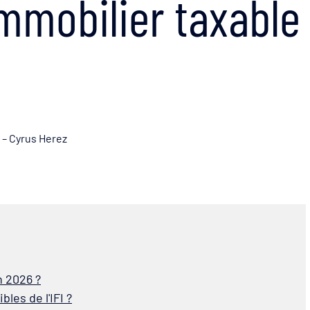
mmobilier taxable
 – Cyrus Herez
n 2026 ?
les de l'IFI ?